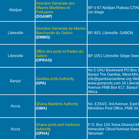
Direction Générale des
Affaires Maritimes et
BP V 67 Abidjan Plateau CITAD
Abidjan
Portuaires
1er étage
(DGAMP)
Direction Generale de Marine
Libreville
Marchande du Gabon
BP. 803, Libreville. GABON
(DMMG)
Office des ports et Rades du
Libreville
Gabon
BP 1051 Libreville Siège Ow
(OPRAG)
No.5 OAU Boulevard PO Box 
Banjul The Gambia, West Afric
Gambia ports Authority
info@gambiamaritime.org Web
Banjul
(GPA)
www.gamports.com 34 Liberat
Avenue PMB Box 617, Banjul
Africa
Ghana Maritime Authority
No. E354/3, 3rd Avenue, East 
Accra
(GMA)
Ministries Post Office, PMB 34,
Ghana ports and harbours
P. O. Box 150.Tema.Ghana14
Accra
Authority
Immeuble Obouf Avenue Kwa
(GPHA)
Nkrumah