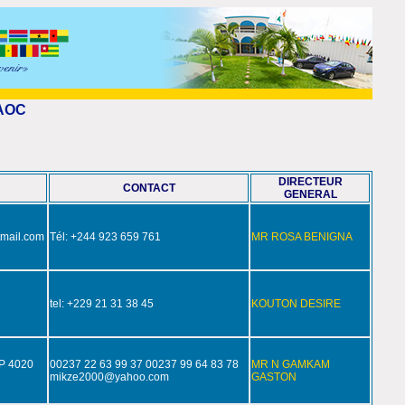
AOC
DIRECTEUR
CONTACT
GENERAL
tmail.com
Tél: +244 923 659 761
MR ROSA BENIGNA
tel: +229 21 31 38 45
KOUTON DESIRE
BP 4020
00237 22 63 99 37 00237 99 64 83 78
MR N GAMKAM
mikze2000@yahoo.com
GASTON