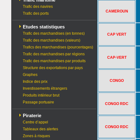
Trafic des navires
CAMEROUN
Trafic des ports
Etudes statistiques
Trafic des marchandises (en tonnes)
CAP VERT
Trafic des marchandises (valeurs)
Trafics des marchandises (pourcentages)
Trafic des marchandises par régions
CAP-VERT
Trafic des marchandises par produits
Structure des exportations par pays
Graphes
CONGO
Indice des prix
Investissements étrangers
Produits intérieur brut
Passage portuaire
CONGO RDC
Piraterie
Centre d’appel
CONGO RDC
Tableaux des alertes
Zones à risques