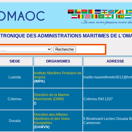
TRONIQUE DES ADMINISTRATIONS MARITIMES DE L'OM
SIEGE
ORGANISMES
ADRESSE
Instituto Marítimo Portuário de
Luanda
Angola
mailto:nazarethneto3012@ho
(IMPA)
Direction de la Marine
Cotonou
Marchande (DMM)
Cotonou Réf.1207
()
Direction des Affaires
Maritimes et des Voies
5 Boulevard Leclerc Douala 
Douala
Navigables
Cameroon
(DAMVN)