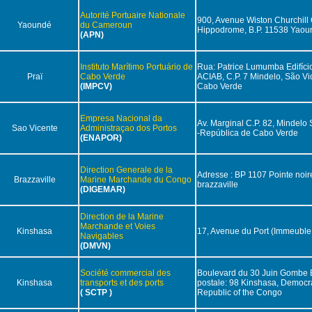
Autorité Portuaire Nationale
900, Avenue Wiston Churchill 
Yaoundé
du Cameroun
Hippodrome, B.P. 11538 Yaou
(APN)
Instituto Marítimo Portuário de
Rua: Patrice Lumumba Edifíci
Praï
Cabo Verde
ACIAB, C.P. 7 Mindelo, São Vi
(IMPCV)
Cabo Verde
Empresa Nacional da
Av. Marginal C.P. 82, Mindelo 
Sao Vicente
Administraçao dos Portos
-República de Cabo Verde
(ENAPOR)
Direction Generale de la
Adresse : BP 1107 Pointe noire
Brazzaville
Marine Marchande du Congo
brazzaville
(DIGEMAR)
Direction de la Marine
Marchande et Voies
Kinshasa
17, Avenue du Port (Immeubl
Navigables
(DMVN)
Société commercial des
Boulevard du 30 Juin Gombe 
Kinshasa
transports et des ports
postale: 98 Kinshasa, Democra
( SCTP )
Republic of the Congo