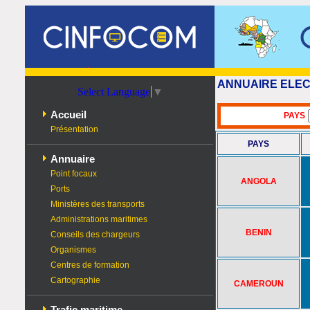
ANNUAIRE ELEC
Select Language
▼
Accueil
PAYS
Présentation
PAYS
Annuaire
Point focaux
ANGOLA
Ports
Ministères des transports
Administrations maritimes
BENIN
Conseils des chargeurs
Organismes
Centres de formation
Cartographie
CAMEROUN
Trafic maritime