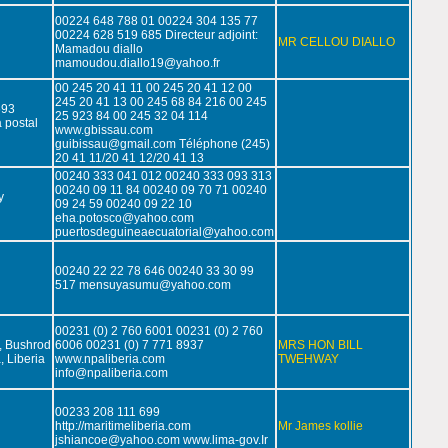
00224 648 788 01 00224 304 135 77
00224 628 519 685 Directeur adjoint:
MR CELLOU DIALLO
Mamadou diallo
mamoudou.diallo19@yahoo.fr
00 245 20 41 11 00 245 20 41 12 00
245 20 41 13 00 245 68 84 216 00 245
693
25 923 84 00 245 32 04 114
 postal
www.gbissau.com
guibissau@gmail.com Téléphone (245)
20 41 11/20 41 12/20 41 13
00240 333 041 012 00240 333 093 313
00240 09 11 84 00240 09 70 71 00240
y
09 24 59 00240 09 22 10
eha.potosco@yahoo.com
puertosdeguineaecuatorial@yahoo.com
00240 22 22 78 646 00240 33 30 99
517 mensuyasumu@yahoo.com
00231 (0) 2 760 6001 00231 (0) 2 760
, Bushrod
6006 00231 (0) 7 771 8937
MRS HON BILL
, Liberia
www.npaliberia.com
TWEHWAY
info@npaliberia.com
00233 208 111 699
http://maritimeliberia.com
Mr James kollie
jshiancoe@yahoo.com www.lima-gov.Ir