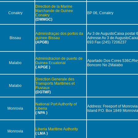
Direction de la Marine
Marchande de Guinee
Conakry
BP 06, Conakry
Conakry
(DMMGC)
Administraçao dos portos da
Av 3 de AugustoCaixa postal 
Bissau
guinee-Bissau
Adresse Av 3 de AugustoCaixa
(APGB)
693 Fax (245) 7206237
Administracion de puerto de
Apartado Dos Cores 536C/Re
Malabo
Guinea Ecuatorial
Boncoro No 2Malabo
( APGE )
Direction Generale des
Transports Maritimes et
Malabo
Fluviaux
(DGTMF)
National Port Authority of
Address: Freeport of Monrovia
Monrovia
Liberia
Island P.O. Box 1849 Monrovia
( NPA )
Liberia Maritime Authority
Monrovia
( LMA )