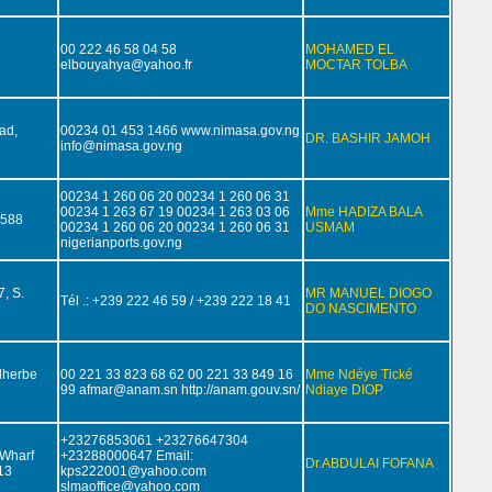
00 222 46 58 04 58
MOHAMED EL
elbouyahya@yahoo.fr
MOCTAR TOLBA
ad,
00234 01 453 1466 www.nimasa.gov.ng
DR. BASHIR JAMOH
info@nimasa.gov.ng
00234 1 260 06 20 00234 1 260 06 31
00234 1 263 67 19 00234 1 263 03 06
Mme HADIZA BALA
2588
00234 1 260 06 20 00234 1 260 06 31
USMAM
nigerianports.gov.ng
, S.
MR MANUEL DIOGO
Tél .: +239 222 46 59 / +239 222 18 41
DO NASCIMENTO
dherbe
00 221 33 823 68 62 00 221 33 849 16
Mme Ndéye Tické
99 afmar@anam.sn http://anam.gouv.sn/
Ndiaye DIOP
+23276853061 +23276647304
 Wharf
+23288000647 Email:
Dr.ABDULAI FOFANA
13
kps222001@yahoo.com
slmaoffice@yahoo.com