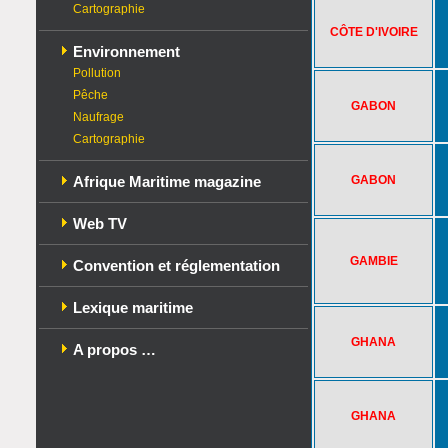
Cartographie
CÔTE D'IVOIRE
Environnement
Pollution
Pêche
GABON
Naufrage
Cartographie
Afrique Maritime magazine
GABON
Web TV
GAMBIE
Convention et réglementation
Lexique maritime
GHANA
A propos …
GHANA