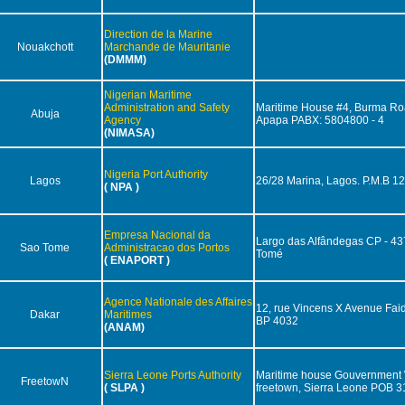
Direction de la Marine
Nouakchott
Marchande de Mauritanie
(DMMM)
Nigerian Maritime
Administration and Safety
Maritime House #4, Burma Ro
Abuja
Agency
Apapa PABX: 5804800 - 4
(NIMASA)
Nigeria Port Authority
Lagos
26/28 Marina, Lagos. P.M.B 1
( NPA )
Empresa Nacional da
Largo das Alfândegas CP - 437
Sao Tome
Administracao dos Portos
Tomé
( ENAPORT )
Agence Nationale des Affaires
12, rue Vincens X Avenue Fai
Dakar
Maritimes
BP 4032
(ANAM)
Sierra Leone Ports Authority
Maritime house Gouvernment
FreetowN
( SLPA )
freetown, Sierra Leone POB 3