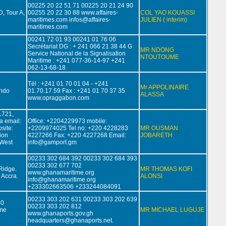
00225 20 22 51 71 00225 20 21 24 90
, Tour A,
00255 20 22 30 88 www.affaires-
COL YAO KOUASSI
maritimes.com infos@affaires-
JULIEN ( interim)
maritimes.com
00241 72 01 93 00241 01 76 06
Secrétariat DG : + 241 066 21 38 44 G
MR NDONG
Service National de la Signalisation
NTOUTOUME
Maritime : +241 077-36-14-97 +241
062-13-68-18
Tél : +241 01 70 01 04 - +241
Mr APPOLINAIRE
endo
01.70.17.59 Fax : +241 01 70 37 35
ALASSA
www.opraggabon.com
1721,
a email:
Office: +2204229973 mobile:
site:
+2209974025 Tel no: +220 4228283
MR OUSMAN
ion
4227266 Fax: +220 4227268 Email:
JOBARETH
 West
info@gamport.gm
00233 302 684 392 00233 302 684 393
00233 302 677 702
Ridge.
MR THOMAS KOFI
www.ghanamaritime.org
 Accra.
ALONSI
info@ghanamaritime.org
+233302663506 +233244084091
00233 303 202 631 00233 303 202 639
40
00233 303 202 812
me
MR MICHAEL LUGUJE
www.ghanaports.gov.gh
headquarters@ghanaports.net.