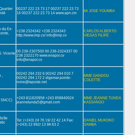
Quartier
00237 222 23 73 17 00237 222 23 73
Mr JOSE YOUMBA
ndé
16 00237 222 23 73 14 www.apn.cm
o da Ex-
+238 2324342 +238 2324343
CARLOS ALBERTO
cente,
http://www.imp.cv/ info@imp.cv
VIEGAS FILIPE
00 238-2307500 00 238-2324337 00
S. Vicente
238 2322170 www.enapor.cv
info@enapor.cv
00242 294 232 6 00242 294 010 7
 ,
MME GANDOU
00242 294 172 2 digemar.pointe-
COLETTE
noire@laposte.net
+243 811820958 +243 858840024
MME JEANNE TUNDA
e SNCC)
jeannetunda5@gmail.com
KASSANGO
Boîte
Tel: (+243) 24 76 19/ 22 42 14 Fax:
DANIEL MUKOKO
tic
(+243) 22 892/ 13 98 63 2
SAMBA